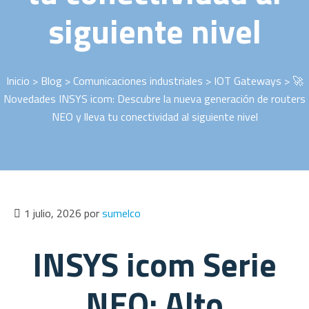
siguiente nivel
Inicio
>
Blog
>
Comunicaciones industriales
>
IOT Gateways
> 🚀
Novedades INSYS icom: Descubre la nueva generación de routers
NEO y lleva tu conectividad al siguiente nivel
1 julio, 2026
por
sumelco
INSYS icom Serie
NEO: Alto