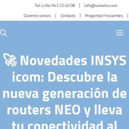
Saltar
Tel:
(+34) 943 22 40 08
info@sumelco.com
al
Quienes somos
Contacto
Preguntas Frecuentes
contenido
M
🚀 Novedades INSYS
icom: Descubre la
nueva generación de
routers NEO y lleva
tu conectividad al