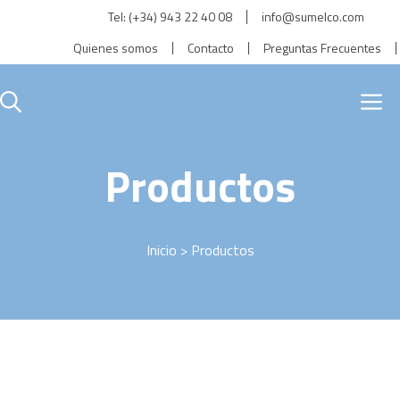
Saltar
Tel:
(+34) 943 22 40 08
info@sumelco.com
al
Quienes somos
Contacto
Preguntas Frecuentes
contenido
M
Productos
Inicio
> Productos