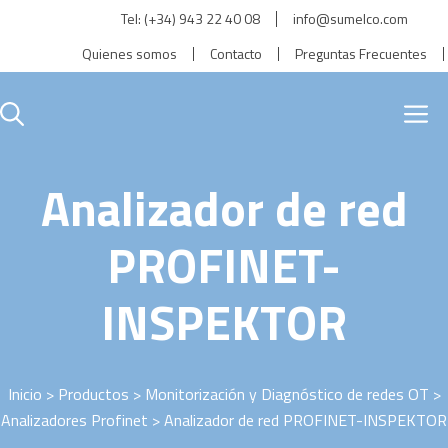
Saltar
Tel:
(+34) 943 22 40 08
info@sumelco.com
al
Quienes somos
Contacto
Preguntas Frecuentes
contenido
M
Analizador de red
PROFINET-
INSPEKTOR
Inicio
>
Productos
>
Monitorización y Diagnóstico de redes OT
>
Analizadores Profinet
> Analizador de red PROFINET-INSPEKTOR