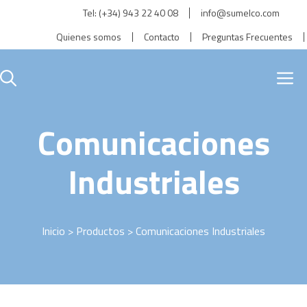
Saltar
Tel:
(+34) 943 22 40 08
info@sumelco.com
al
Quienes somos
Contacto
Preguntas Frecuentes
contenido
M
Comunicaciones
Industriales
Inicio
>
Productos
> Comunicaciones Industriales