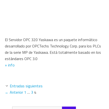
El Servidor OPC 320 Yaskawa es un paquete informático
desarrollado por OPCTechs Technology Corp. para los PLCs
de la serie MP de Yaskawa. Está totalmente basado en los
estándares OPC 3.0
+ info
Entradas siguientes
Página
Página
Página
←
Anterior
1
…
3
4