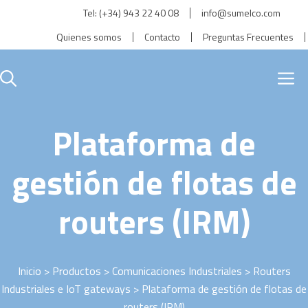
Saltar
Tel:
(+34) 943 22 40 08
info@sumelco.com
al
Quienes somos
Contacto
Preguntas Frecuentes
contenido
M
Plataforma de
gestión de flotas de
routers (IRM)
Inicio
>
Productos
>
Comunicaciones Industriales
>
Routers
Industriales e IoT gateways
> Plataforma de gestión de flotas de
routers (IRM)