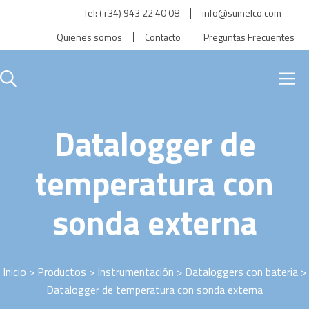
Saltar
Tel:
(+34) 943 22 40 08
info@sumelco.com
al
Quienes somos
Contacto
Preguntas Frecuentes
contenido
M
Datalogger de
temperatura con
sonda externa
Inicio
>
Productos
>
Instrumentación
>
Dataloggers con bateria
>
Datalogger de temperatura con sonda externa