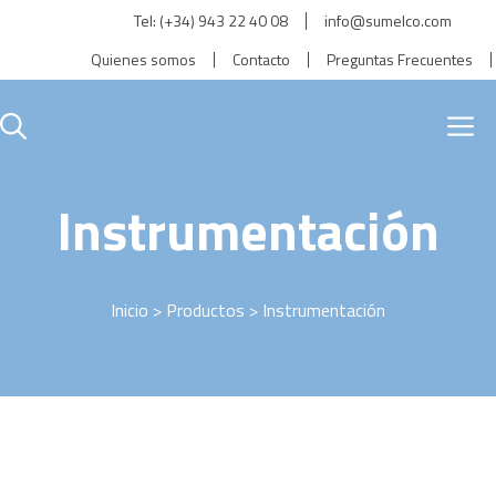
Saltar
Tel:
(+34) 943 22 40 08
info@sumelco.com
al
Quienes somos
Contacto
Preguntas Frecuentes
contenido
M
Instrumentación
Inicio
>
Productos
> Instrumentación