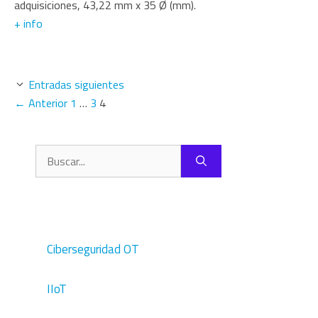
adquisiciones, 43,22 mm x 35 Ø (mm).
+ info
Entradas siguientes
Página
Página
Página
←
Anterior
1
…
3
4
Buscar:
Ciberseguridad OT
IIoT