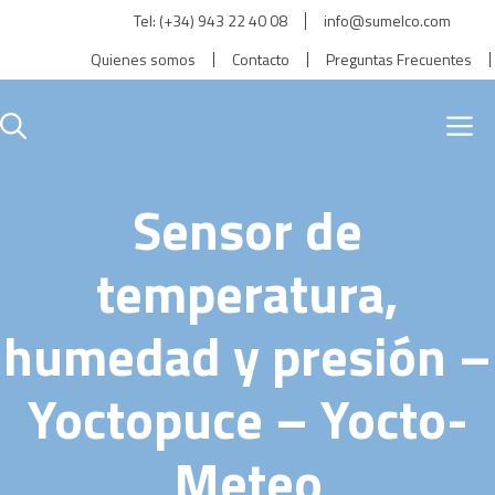
Saltar
Tel:
(+34) 943 22 40 08
info@sumelco.com
al
Quienes somos
Contacto
Preguntas Frecuentes
contenido
M
Sensor de
temperatura,
humedad y presión –
Yoctopuce – Yocto-
Meteo