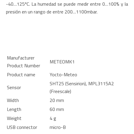
-40…125ºC. La humedad se puede medir entre 0…100% y la
presión en un rango de entre 200…1100mbar.
Manufacturer
METEOMK1
Product Number
Product name
Yocto-Meteo
SHT25 (Sensirion), MPL3115A2
Sensor
(Freescale)
Width
20 mm
Length
60 mm
Weight
4 g
USB connector
micro-B