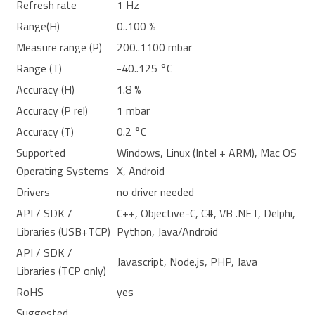
Refresh rate
1 Hz
Range(H)
0..100 %
Measure range (P)
200..1100 mbar
Range (T)
-40..125 °C
Accuracy (H)
1.8 %
Accuracy (P rel)
1 mbar
Accuracy (T)
0.2 °C
Supported
Windows, Linux (Intel + ARM), Mac OS
Operating Systems
X, Android
Drivers
no driver needed
API / SDK /
C++, Objective-C, C#, VB .NET, Delphi,
Libraries (USB+TCP)
Python, Java/Android
API / SDK /
Javascript, Node.js, PHP, Java
Libraries (TCP only)
RoHS
yes
Suggested