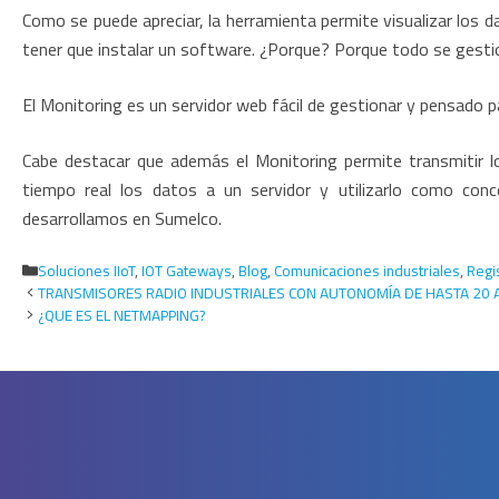
Como se puede apreciar, la herramienta permite visualizar los d
tener que instalar un software. ¿Porque? Porque todo se gestio
El Monitoring es un servidor web fácil de gestionar y pensado p
Cabe destacar que además el Monitoring permite transmitir 
tiempo real los datos a un servidor y utilizarlo como con
desarrollamos en Sumelco.
Categorías
Soluciones IIoT
,
IOT Gateways
,
Blog
,
Comunicaciones industriales
,
Regi
TRANSMISORES RADIO INDUSTRIALES CON AUTONOMÍA DE HASTA 20
¿QUE ES EL NETMAPPING?