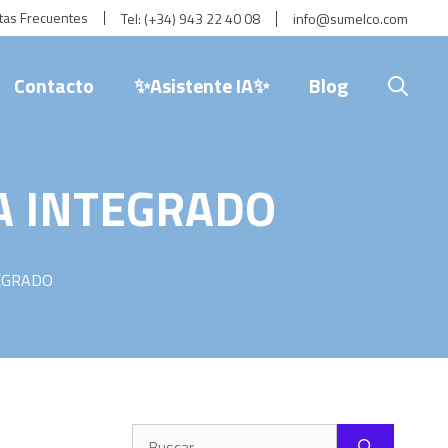
tas Frecuentes
Tel:
(+34) 943 22 40 08
info@sumelco.com
Contacto
✨Asistente IA✨
Blog
A INTEGRADO
EGRADO
Buscar: