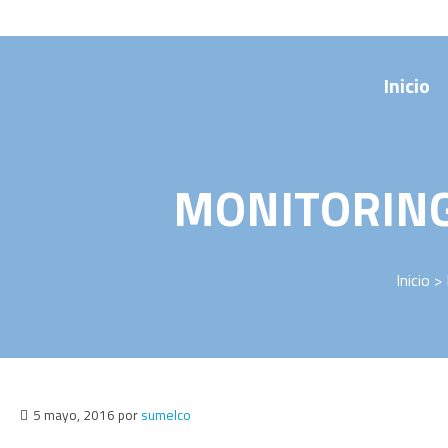
Saltar
al
contenido
Inicio
MONITORING
Inicio
>
5 mayo, 2016
por
sumelco