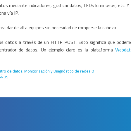
atos mediante indicadores, graficar datos, LEDs luminosos, etc. Y 
na vía IP.
ara dar de alta equipos sin necesidad de romperse la cabeza.
los datos a través de un HTTP POST. Esto significa que podem
centrador de datos. Un ejemplo claro es la plataforma
Webdat
stro de datos
,
Monitorización y Diagnóstico de redes OT
 AÑOS