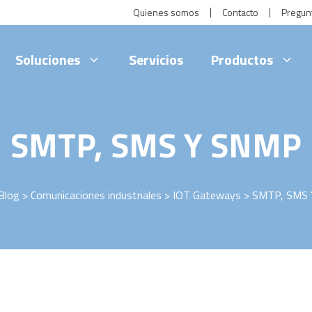
Quienes somos
Contacto
Pregun
Soluciones
Servicios
Productos
SMTP, SMS Y SNMP
Blog
>
Comunicaciones industriales
>
IOT Gateways
> SMTP, SMS