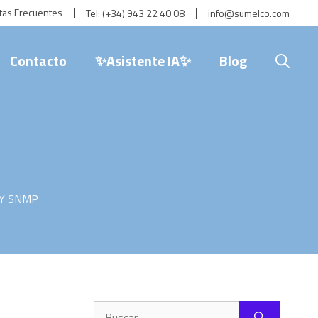
tas Frecuentes
Tel:
(+34) 943 22 40 08
info@sumelco.com
Contacto
✨Asistente IA✨
Blog
 Y SNMP
Buscar: