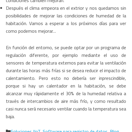
condiciones también mejoran.
Después el clima empeora en el extrior y nos quedamos sin
posibilidades de mejorar las condiciones de humedad de la
habitación. Vamos a esperar a los próximos días para ver
como podemos mejorar…
En función del entorno, se puede optar por un programa de
regulación diferente, por ejemplo mediante el uso de
sensores de temperatura externos para evitar la ventilación
durante las horas más frías si se desea reducir el impacto de
calentamiento. Pero esto no debería ser inprescindible,
porque si hay un calentador en la habitación, se debe
alcanzar muy rápidamente el 30% de la humedad relativa a
través de intercambios de aire más frío, y como resultado
casi nunca será necesario ventilar cuando la temperatura sea
baja.
Categorías
Soluciones IIoT
,
Software para registro de datos
,
Blog
,