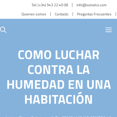
Saltar
Tel:
(+34) 943 22 40 08
info@sumelco.com
al
Quienes somos
Contacto
Preguntas Frecuentes
contenido
M
COMO LUCHAR
CONTRA LA
HUMEDAD EN UNA
HABITACIÓN