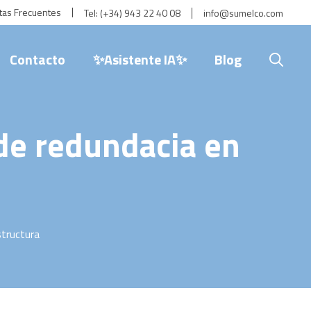
tas Frecuentes
Tel:
(+34) 943 22 40 08
info@sumelco.com
Contacto
✨Asistente IA✨
Blog
 de redundacia en
structura