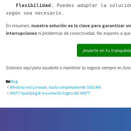
Flexibilidad
: Puedes adaptar la solució
según sea necesario.
En resumen,
nuestra solución es la clave para garantizar u
interrupciones
ni problemas de conectividad. No esperes a que
¡Invierte en tu tranquil
Estamos aquí para ayudarte a mantener tu negocio siempre en func
Categorías
Blog
Blinda tu red Lorawan, hazla completamente SEGURA
MQTT Sparkplug B la evolución logica del MQTT