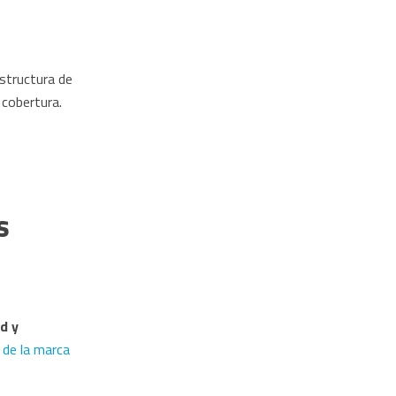
estructura de
 cobertura.
s
d y
 de la marca