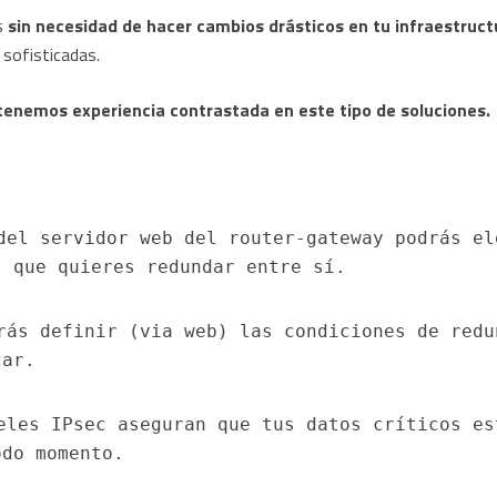
s
sin necesidad de hacer cambios drásticos en tu infraestructu
sofisticadas.
enemos experiencia contrastada en este tipo de soluciones
del servidor web del router-gateway podrás ele
) que quieres redundar entre sí.
rás definir (via web) las condiciones de redun
zar.
eles IPsec aseguran que tus datos críticos est
odo momento.