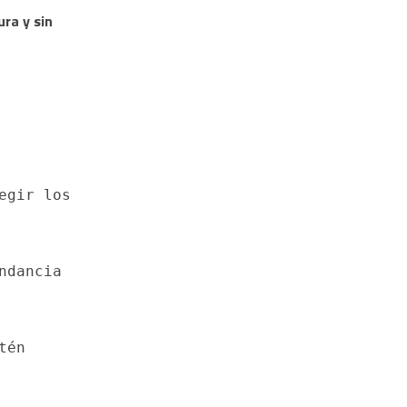
ra y sin
.
gir los 
dancia 
én 