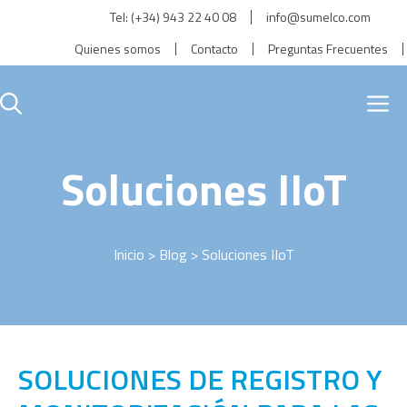
Saltar
Tel:
(+34) 943 22 40 08
info@sumelco.com
al
Quienes somos
Contacto
Preguntas Frecuentes
contenido
M
Soluciones IIoT
Inicio
>
Blog
> Soluciones IIoT
SOLUCIONES DE REGISTRO Y