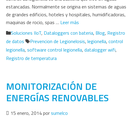
estancadas. Normalmente se origina en sistemas de aguas
de grandes edificios, hoteles y hospitales, humidificadoras,
maquinas de rocio, spas …
Leer más
Categorías
Soluciones IIoT
,
Dataloggers con bateria
,
Blog
,
Registro
Etiquetas
de datos
Prevencion de Legionelosis
,
legionella
,
control
legionella
,
software control legionella
,
datalogger wifi
,
Registro de temperatura
MONITORIZACIÓN DE
ENERGÍAS RENOVABLES
15 enero, 2014
por
sumelco