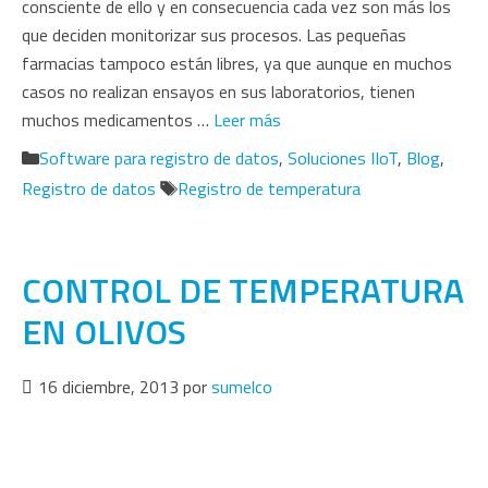
consciente de ello y en consecuencia cada vez son más los
que deciden monitorizar sus procesos. Las pequeñas
farmacias tampoco están libres, ya que aunque en muchos
casos no realizan ensayos en sus laboratorios, tienen
muchos medicamentos …
Leer más
Categorías
Software para registro de datos
,
Soluciones IIoT
,
Blog
,
Etiquetas
Registro de datos
Registro de temperatura
CONTROL DE TEMPERATURA
EN OLIVOS
16 diciembre, 2013
por
sumelco