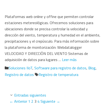
Plataformas web online y offine que permiten controlar
estaciones metereológicas. Ofrecemos soluciones para
ubicaciones donde se precisa controlar la velocidad y
dirección del viento, temperatura y humedad en el ambiente,
precipitaciones y el crepúsculo. Para más información sobre
la plataforma de monitorización: Webdatalogger
VELOCIDAD Y DIRECCIÓN DEL VIENTO Sistemas de
adquisición de datos para lugares …
Leer más
Categorías
Soluciones IIoT
,
Software para registro de datos
,
Blog
,
Etiquetas
Registro de datos
Registro de temperatura
Entradas siguientes
Página
Página
Página
Página
←
Anterior
1
2
3
4
Siguiente
→